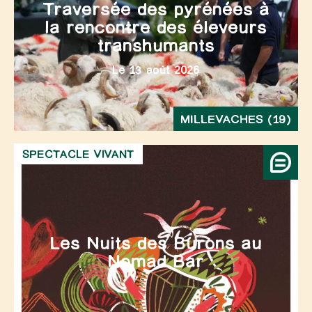
Traversée des pyrénées à
la rencontre des éleveurs
transhumants
Le 13 août 2026
MILLEVACHES (19)
SPECTACLE VIVANT
Les Nuits des Burons au
Nomad Bar