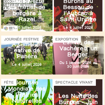
: découverte
Burons au
du métier de
Bessou de
bergère à
l’Aubrac à
Razel
Saint-Urcize
Le 5 juillet 2026
Le 4 juillet 2026
JOURNÉE FESTIVE
EXPOSITION
Estive, des
À Gimel et
Vachères, un
estive de
Berger.
Panère
Du 1 janvier 2026 au
Le 4 juillet 2026
30 juin 2026
Journée
FÊTE
SPECTACLE VIVANT
Mondiale des
Prairies
Les Nuits des
Naturelles
Burons – Juin