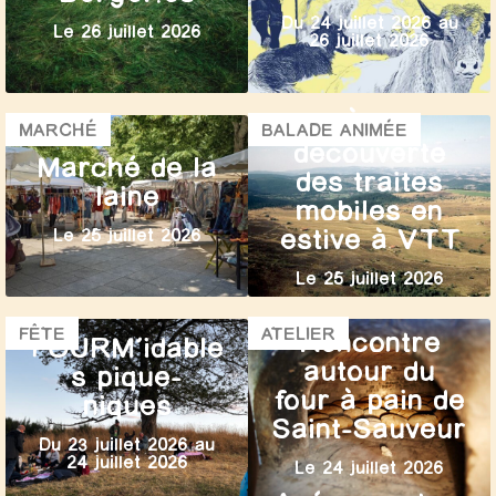
Du 24 juillet 2026 au
Le 26 juillet 2026
26 juillet 2026
À la
MARCHÉ
BALADE ANIMÉE
découverte
Marché de la
des traites
laine
mobiles en
estive à VTT
Le 25 juillet 2026
Le 25 juillet 2026
FÊTE
ATELIER
Rencontre
FOURM’idable
autour du
s pique-
four à pain de
niques
Saint-Sauveur
Du 23 juillet 2026 au
24 juillet 2026
Le 24 juillet 2026