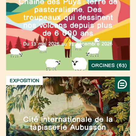
Chaîne des Puys : terre de
pastoralisme. Des
troupeaux qui dessinent
nos volcans depuis plus
de 6 000 ans
Du 13 mai 2026 au 31 décembre 2026
ORCINES (63)
EXPOSITION
Cité internationale de la
tapisserie Aubusson