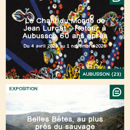
Le Chant du Monde de
Jean Lurçat – Retour à
Aubusson 60 ans après
Du 4 avril 2026 au 1 novembre 2026
AUBUSSON (23)
EXPOSITION
Belles Bêtes, au plus
près du sauvage