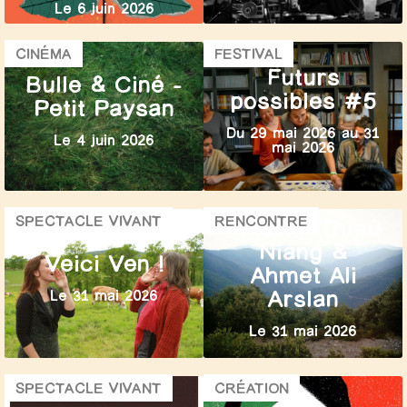
Le 6 juin 2026
CINÉMA
FESTIVAL
Futurs
Bulle & Ciné –
possibles #5
Petit Paysan
Du 29 mai 2026 au 31
Le 4 juin 2026
mai 2026
SPECTACLE VIVANT
RENCONTRE
Thierry Thieû
Niang &
Veici Ven !
Ahmet Ali
Arslan
Le 31 mai 2026
Le 31 mai 2026
SPECTACLE VIVANT
CRÉATION