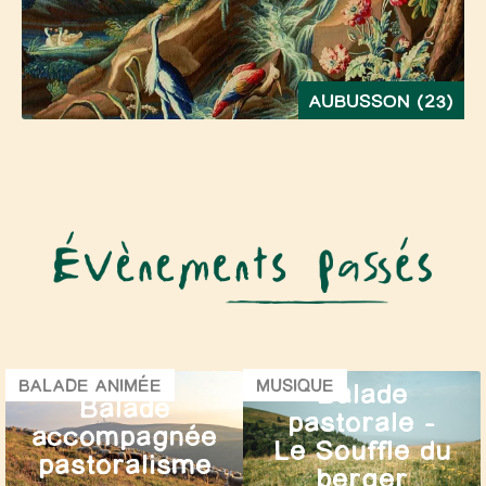
AUBUSSON (23)
BALADE ANIMÉE
MUSIQUE
Balade
Balade
pastorale –
accompagnée
Le Souffle du
pastoralisme
berger