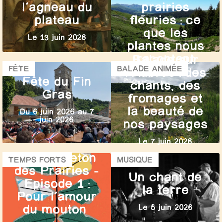
l’agneau du
prairies
plateau
fleuries : ce
que les
Le 13 juin 2026
plantes nous
racontent
Balade sur
FÊTE
BALADE ANIMÉE
l’Aubrac : des
Le 13 juin 2026
Fête du Fin
chants, des
Gras
fromages et
la beauté de
Du 6 juin 2026 au 7
juin 2026
nos paysages
Le 7 juin 2026
Le Feuilleton
TEMPS FORTS
MUSIQUE
des Prairies –
Un chant de
Episode 1 :
la terre
Pour l’amour
du mouton
Le 5 juin 2026