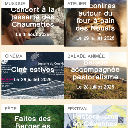
MUSIQUE
ATELIER
Rencontres
Concert à la
autour du
jasserie des
four à pain
Chaumettes
des Nouals
Le 1 août 2026
Le 29 juillet 2026
CINÉMA
BALADE ANIMÉE
Balade
Ciné estives
accompagnée
pastoralisme
Le 28 juillet 2026
Le 28 juillet 2026
FÊTE
FESTIVAL
Pastoralisme
Faites des
en Cévennes
Berger.es