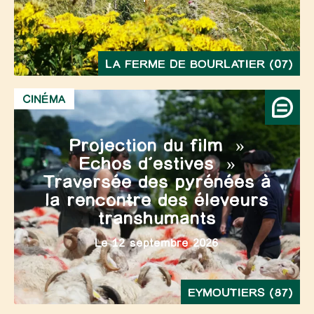
LA FERME DE BOURLATIER (07)
CINÉMA
Projection du film »
Echos d’estives »
Traversée des pyrénées à
la rencontre des éleveurs
transhumants
Le 12 septembre 2026
EYMOUTIERS (87)