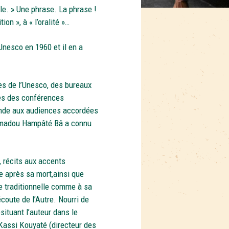
ûle. » Une phrase. La phrase !
ion », à « l’oralité »…
Unesco en 1960 et il en a
es de l’Unesco, des bureaux
tres des conférences
onde aux audiences accordées
, Amadou Hampâté Bâ a connu
s, récits aux accents
e après sa mort,ainsi que
 traditionnelle comme à sa
l’écoute de l’Autre. Nourri de
situant l’auteur dans le
Kassi Kouyaté (directeur des