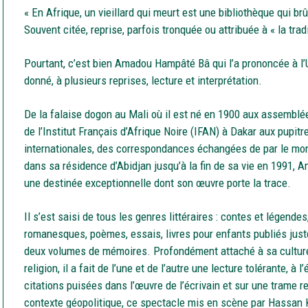
« En Afrique, un vieillard qui meurt est une bibliothèque qui br
Souvent citée, reprise, parfois tronquée ou attribuée à « la tradit
Pourtant, c’est bien Amadou Hampâté Bâ qui l’a prononcée à l’
donné, à plusieurs reprises, lecture et interprétation.
De la falaise dogon au Mali où il est né en 1900 aux assemblé
de l’Institut Français d’Afrique Noire (IFAN) à Dakar aux pupi
internationales, des correspondances échangées de par le m
dans sa résidence d’Abidjan jusqu’à la fin de sa vie en 1991
une destinée exceptionnelle dont son œuvre porte la trace.
Il s’est saisi de tous les genres littéraires : contes et légende
romanesques, poèmes, essais, livres pour enfants publiés just
deux volumes de mémoires. Profondément attaché à sa culture
religion, il a fait de l’une et de l’autre une lecture tolérante, à 
citations puisées dans l’œuvre de l’écrivain et sur une trame re
contexte géopolitique, ce spectacle mis en scène par Hassan 