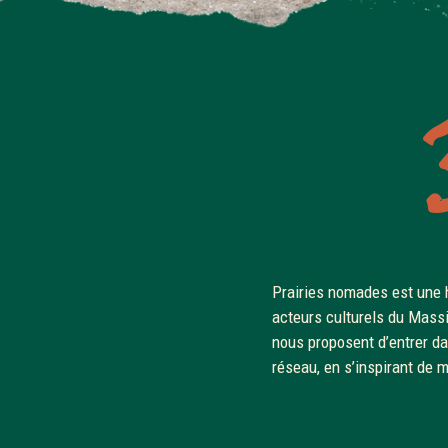
Prairies nomades est une h
les pratiques pastorales, 
acteurs culturels du Massi
partir à la rencontre du p
nous proposent d’entrer da
d’expériences, pour tantôt 
réseau, en s’inspirant de 