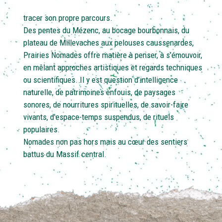
tracer son propre parcours.
Des pentes du Mézenc, au bocage bourbonnais, du
plateau de Millevaches aux pelouses caussenardes,
Prairies Nomades offre matière à penser, à s’émouvoir,
en mêlant approches artistiques et regards techniques
ou scientifiques. Il y est question d’intelligence
naturelle, de patrimoines enfouis, de paysages
sonores, de nourritures spirituelles, de savoir-faire
vivants, d’espace-temps suspendus, de rituels
populaires.
Nomades non pas hors mais au cœur des sentiers
battus du Massif central.