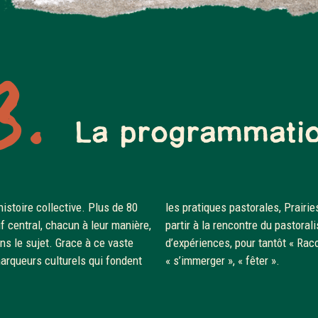
3.
La programmati
istoire collective. Plus de 80
Prairies Nomades vous invite à
f central, chacun à leur manière,
astoralisme à travers 4 familles
ns le sujet. Grace à ce vaste
« Raconter », « comprendre »,
marqueurs culturels qui fondent
« s’immerger », « fêter ».