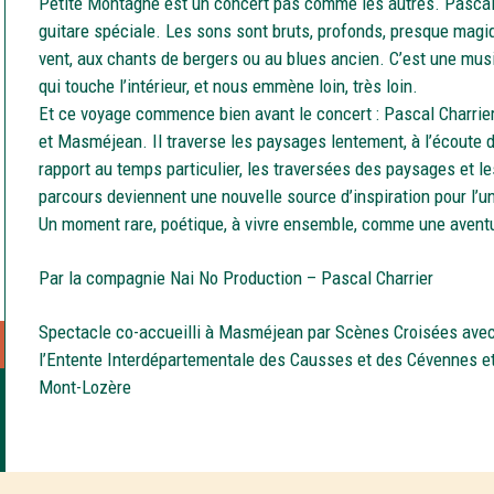
Petite Montagne est un concert pas comme les autres. Pascal 
guitare spéciale. Les sons sont bruts, profonds, presque magi
vent, aux chants de bergers ou au blues ancien. C’est une musiq
qui touche l’intérieur, et nous emmène loin, très loin.
Et ce voyage commence bien avant le concert : Pascal Charrier 
et Masméjean. Il traverse les paysages lentement, à l’écoute 
rapport au temps particulier, les traversées des paysages et le
parcours deviennent une nouvelle source d’inspiration pour l’
Un moment rare, poétique, à vivre ensemble, comme une avent
Par la compagnie
Nai No Production – Pascal Charrier
Spectacle co-accueilli à Masméjean par Scènes Croisées avec 
l’Entente Interdépartementale des Causses et des Cévennes e
Mont-Lozère