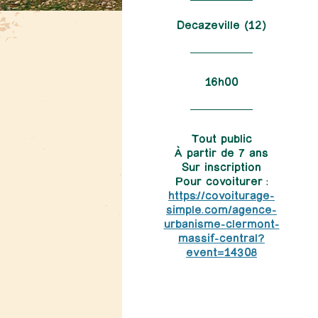
Decazeville (12)
16h00
Tout public
À partir de 7 ans
Sur inscription
Pour covoiturer :
https://covoiturage-
simple.com/agence-
urbanisme-clermont-
massif-central?
event=14308