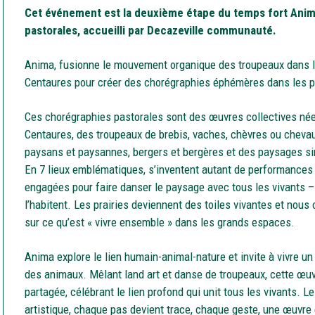
Cet événement est la deuxième étape du temps fort Ani
pastorales, accueilli par Decazeville communauté.
Anima, fusionne le mouvement organique des troupeaux dans l
Centaures pour créer des chorégraphies éphémères dans les p
Ces chorégraphies pastorales sont des œuvres collectives née
Centaures, des troupeaux de brebis, vaches, chèvres ou chevau
paysans et paysannes, bergers et bergères et des paysages si
En 7 lieux emblématiques, s’inventent autant de performances 
engagées pour faire danser le paysage avec tous les vivants 
l’habitent. Les prairies deviennent des toiles vivantes et nous 
sur ce qu’est « vivre ensemble » dans les grands espaces.
Anima explore le lien humain-animal-nature et invite à vivre 
des animaux. Mêlant land art et danse de troupeaux, cette œu
partagée, célébrant le lien profond qui unit tous les vivants.
artistique, chaque pas devient trace, chaque geste, une œuvr