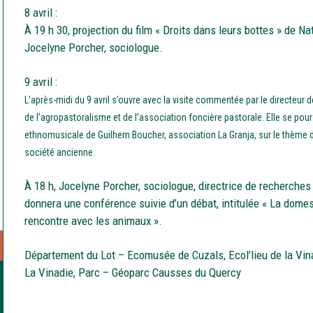
8 avril :
À 19 h 30, projection du film « Droits dans leurs bottes » de N
Jocelyne Porcher, sociologue.
9 avril :
L’après-midi du 9 avril s’ouvre avec la visite commentée par le directeur d
de l’agropastoralisme et de l’association foncière pastorale. Elle se pou
ethnomusicale de Guilhem Boucher, association La Granja, sur le thème 
société ancienne.
À 18 h, Jocelyne Porcher, sociologue, directrice de recherches 
donnera une conférence suivie d’un débat, intitulée « La domes
rencontre avec les animaux ».
Département du Lot – Ecomusée de Cuzals, Ecol’lieu de la Vi
La Vinadie, Parc – Géoparc Causses du Quercy