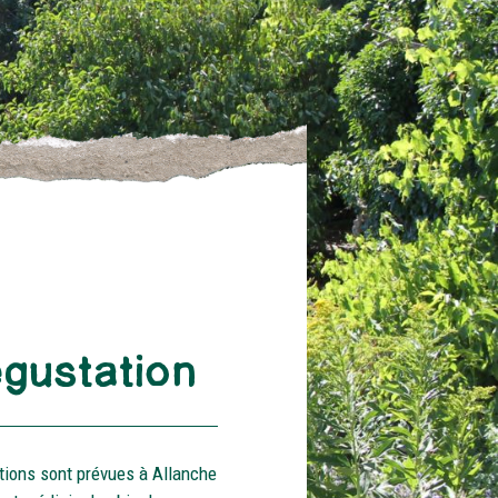
égustation
tions sont prévues à Allanche