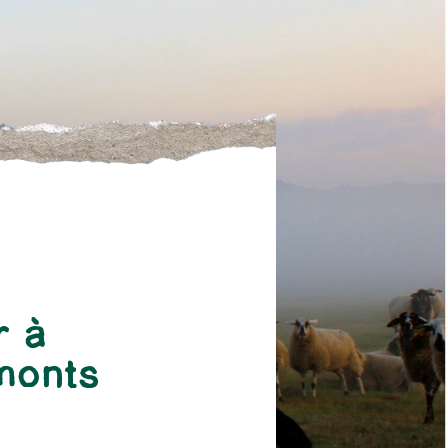
r à
 monts