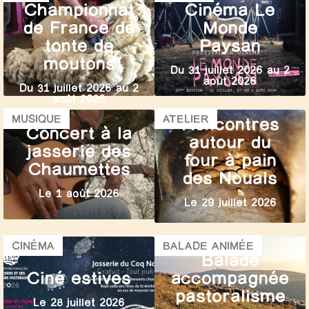
Championnat
Cinéma Le
de France de
Monde
tonte de
Paysan
moutons
Du 31 juillet 2026 au 2
août 2026
Du 31 juillet 2026 au 2
août 2026
MUSIQUE
ATELIER
Rencontres
Concert à la
autour du
jasserie des
four à pain
Chaumettes
des Nouals
Le 1 août 2026
Le 29 juillet 2026
CINÉMA
BALADE ANIMÉE
Balade
Ciné estives
accompagnée
pastoralisme
Le 28 juillet 2026