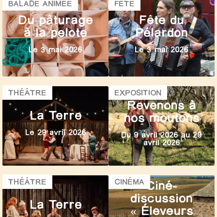
BALADE ANIMÉE
FÊTE
Du pâturage
Fête du
à la pelote
Pélardon
Le 3 mai 2026
Le 3 mai 2026
THÉÂTRE
EXPOSITION
Revenons à
La Terre
nos moutons
Le 29 avril 2026
Du 9 avril 2026 au 29
avril 2026
THÉÂTRE
CINÉMA
Ciné-
discussion
La Terre
« Éleveurs