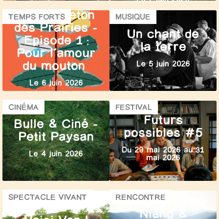
Le Feuilleton
TEMPS FORTS
MUSIQUE
des Prairies –
Un chant de
Episode 1 :
la terre
Pour l’amour
du mouton
Le 5 juin 2026
Le 6 juin 2026
CINÉMA
FESTIVAL
Futurs
Bulle & Ciné –
possibles #5
Petit Paysan
Du 29 mai 2026 au 31
Le 4 juin 2026
mai 2026
SPECTACLE VIVANT
RENCONTRE
Thierry Thieû
Niang &