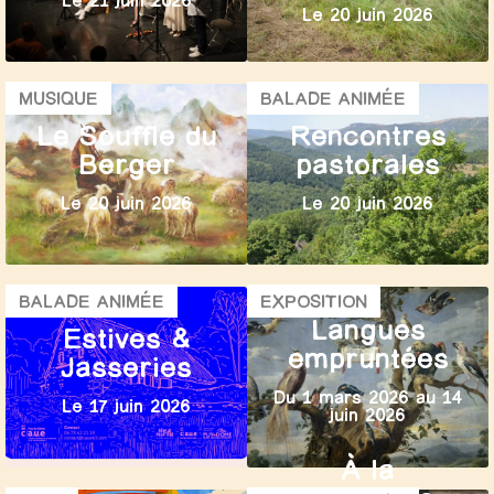
Le 20 juin 2026
MUSIQUE
BALADE ANIMÉE
Le Souffle du
Rencontres
Berger
pastorales
Le 20 juin 2026
Le 20 juin 2026
BALADE ANIMÉE
EXPOSITION
Langues
Estives &
empruntées
Jasseries
Du 1 mars 2026 au 14
Le 17 juin 2026
juin 2026
À la