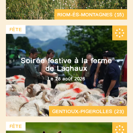
RIOM-ÈS-MONTAGNES (15)
FÊTE
Soirée festive à la ferme
de Lachaux
Le 28 août 2026
GENTIOUX-PIGEROLLES (23)
FÊTE