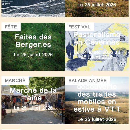
Le 28 juillet 2026
FÊTE
FESTIVAL
Pastoralisme
Faites des
en Cévennes
Berger.es
Du 24 juillet 2026 au
Le 26 juillet 2026
26 juillet 2026
À la
MARCHÉ
BALADE ANIMÉE
découverte
Marché de la
des traites
laine
mobiles en
estive à VTT
Le 25 juillet 2026
Le 25 juillet 2026