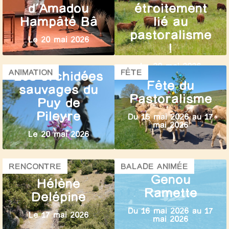
d’Amadou
étroitement
Hampâté Bâ
lié au
pastoralisme
Le 20 mai 2026
!
Le 20 mai 2026
ANIMATION
FÊTE
Les orchidées
Fête du
sauvages du
Pastoralisme
Puy de
Pileyre
Du 15 mai 2026 au 17
mai 2026
Le 20 mai 2026
RENCONTRE
BALADE ANIMÉE
Genou
Hélène
Ramette
Delépine
Du 16 mai 2026 au 17
Le 17 mai 2026
mai 2026