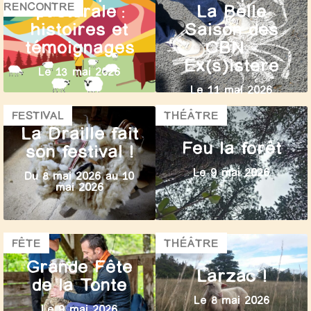
RENCONTRE
pastorale :
La Belle
histoires et
Saison des
témoignages
CBN –
Ex(s)istere
Le 13 mai 2026
Le 11 mai 2026
FESTIVAL
THÉÂTRE
La Draille fait
Feu la forêt
son festival !
Le 9 mai 2026
Du 8 mai 2026 au 10
mai 2026
FÊTE
THÉÂTRE
Grande Fête
Larzac !
de la Tonte
Le 8 mai 2026
Le 9 mai 2026