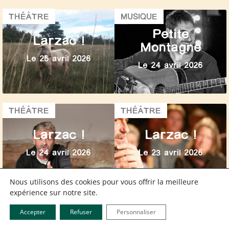
THÉÂTRE
MUSIQUE
Petite
Larzac !
Montagne
Le 25 avril 2026
Le 24 avril 2026
THÉÂTRE
THÉÂTRE
Larzac !
Larzac !
Le 24 avril 2026
Le 23 avril 2026
Nous utilisons des cookies pour vous offrir la meilleure
expérience sur notre site.
RENCONTRE
ATELIER
Rencontre
Journée
Accepter
Refuser
Personnaliser
avec la
spéciale