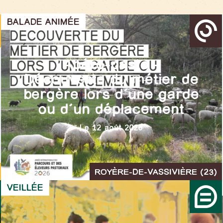
BALADE ANIMÉE
Apéro-pasto –
Découverte du métier de
bergère lors d’une garde
ou d’un déplacement
Le 12 août 2026
ROYÈRE-DE-VASSIVIÈRE (23)
VEILLÉE