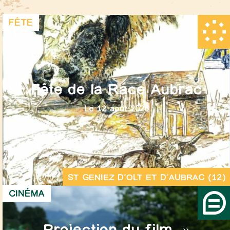
FÊTE
Fête de la Race Aubrac
Le 12 août 2026
ST GENIEZ D’OLT ET D’AUBRAC (12)
CINÉMA
Projection du film »