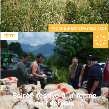
RIOM-ÈS-MONTAGNES (15)
FÊTE
Soirée festive à la ferme
de Lachaux