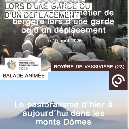
Apéro-pasto –
Découverte du métier de
bergère lors d’une garde
ou d’un déplacement
Le 19 août 2026
ROYÈRE-DE-VASSIVIÈRE (23)
BALADE ANIMÉE
Le pastoralisme d’hier à
aujourd’hui dans les
monts Dômes