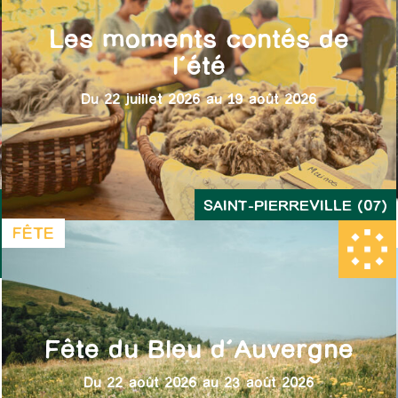
Les moments contés de
l’été
Du 22 juillet 2026 au 19 août 2026
SAINT-PIERREVILLE (07)
FÊTE
Fête du Bleu d’Auvergne
Du 22 août 2026 au 23 août 2026