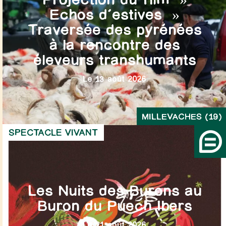
Echos d’estives »
Traversée des pyrénées
à la rencontre des
éleveurs transhumants
Le 13 août 2026
MILLEVACHES (19)
SPECTACLE VIVANT
Les Nuits des Burons au
Buron du Puech Ibers
Le 21 août 2026