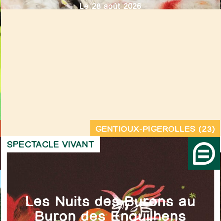
Le 28 août 2026
GENTIOUX-PIGEROLLES (23)
SPECTACLE VIVANT
Les Nuits des Burons au
Buron des Enguilhens