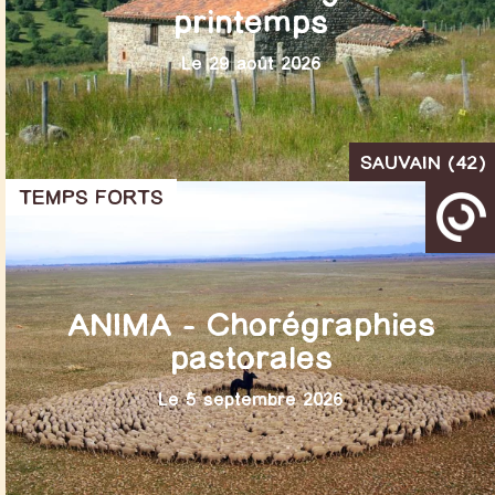
printemps
Le 29 août 2026
SAUVAIN (42)
TEMPS FORTS
ANIMA – Chorégraphies
pastorales
Le 5 septembre 2026