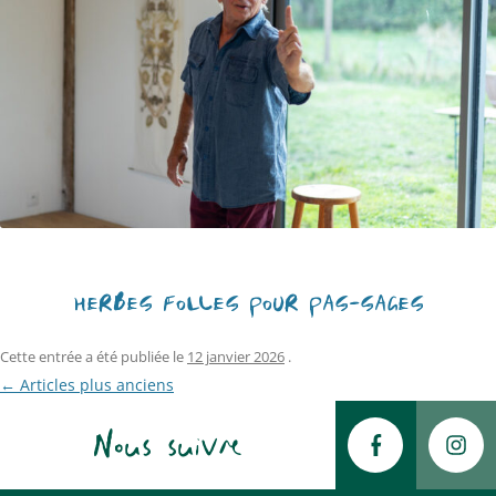
HERBES FOLLES POUR PAS-SAGES
Cette entrée a été publiée le
12 janvier 2026
.
Navigation
←
Articles plus anciens
des
Nous suivre
articles