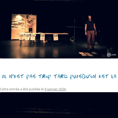
IL N’EST PAS TROP TARD PUISQU’ON EST LÀ
Cette entrée a été publiée le
9 janvier 2026
.