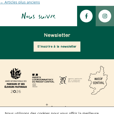
Navigation
←
Articles plus anciens
des
Nous suivre
articles
Newsletter
S'inscrire à la newsletter
Nous utilisons des cookies pour vous offrir la meilleure